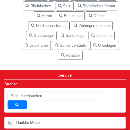
Rheinisches
Satz
Rheinisches format
Memo
Bestellung
Offset
Nordisches format
Zeitungen drucken
Satzspiegel
Satzspiege
übersicht
Druckfarbe
Sonderverkäufe
Unterlagen
Rotation
Service
Suche:
Dunkler Modus